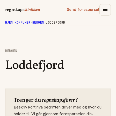
Send forespørsel
regnskaps
klinikken
HJEM
›
KOMMUNER
›
BERGEN
›
LODDEFJORD
BERGEN
Loddefjord
Trenger du
regnskapsfører
?
Beskriv kort hva bedriften driver med og hvor du
holder til. Vi går gjennom forespørselen din,