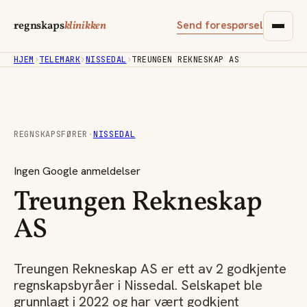
Send forespørsel
regnskaps
klinikken
HJEM
›
TELEMARK
›
NISSEDAL
›
TREUNGEN REKNESKAP AS
REGNSKAPSFØRER
·
NISSEDAL
Ingen Google anmeldelser
Treungen Rekneskap
AS
Treungen Rekneskap AS er ett av 2 godkjente
regnskapsbyråer i Nissedal. Selskapet ble
grunnlagt i 2022 og har vært godkjent