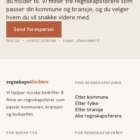
du holder til. Vi finner tre regnskapsførere som
passer din kommune og bransje, og du velger
hvem du vil snakke videre med.
Send forespørsel
Gratis · uforpliktende · ingen abonnement
regnskaps
klinikken
FINN REGNSKAPSFØRER
Vi hjelper norske bedrifter å
Etter kommune
finne en regnskapsfører som
Etter fylke
passer kommunen, bransjen
Etter bransje
og budsjettet.
Alle regnskapsførere
FOR BEDRIFTER
FOR REGNSKAPSBYRÅER