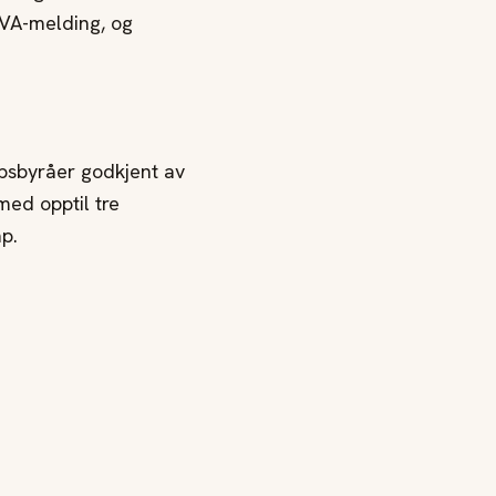
MVA-melding, og
psbyråer godkjent av
med opptil tre
p.