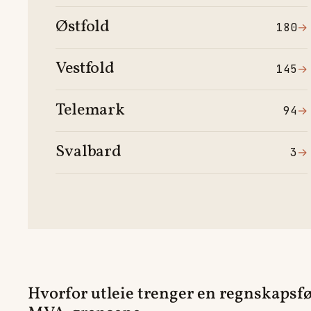
Østfold
180
→
Vestfold
145
→
Telemark
94
→
Svalbard
3
→
Hvorfor utleie trenger en regnskapsf