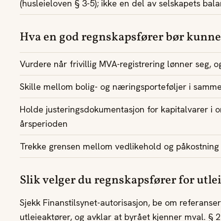
(husleieloven § 3-5); ikke en del av selskapets bala
Hva en god regnskapsfører bør kunne
Vurdere når frivillig MVA-registrering lønner seg, o
Skille mellom bolig- og næringsporteføljer i samm
Holde justeringsdokumentasjon for kapitalvarer i o
årsperioden
Trekke grensen mellom vedlikehold og påkostning 
Slik velger du regnskapsfører for utle
Sjekk Finanstilsynet-autorisasjon, be om referanse
utleieaktører, og avklar at byrået kjenner mval. § 