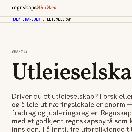
regnskaps
klinikken
HJEM
›
BRANSJER
›
UTLEIESELSKAP
BRANSJE
Utleieselsk
Driver du et utleieselskap? Forskjelle
og å leie ut næringslokale er enorm 
fradrag og justeringsregler. Regnska
med et godkjent regnskapsbyrå som kj
innsiden. Få inntil tre uforpliktende t