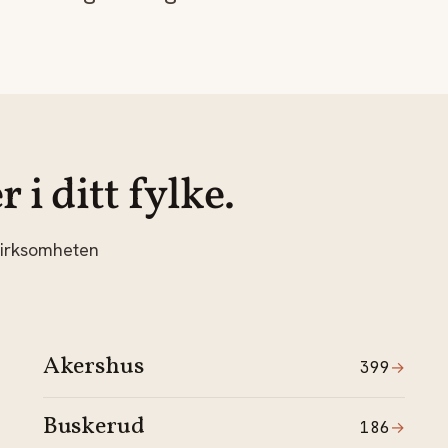
i ditt fylke.
 virksomheten
Akershus
399
→
Buskerud
186
→