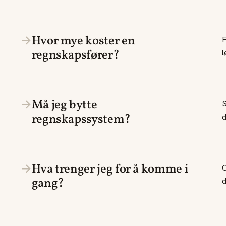
→
Hvor mye koster en
F
regnskapsfører?
l
→
Må jeg bytte
S
regnskapssystem?
d
→
Hva trenger jeg for å komme i
O
gang?
d