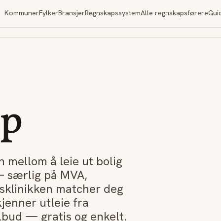
Kommuner
Fylker
Bransjer
Regnskapssystem
Alle regnskapsførere
Gui
ap
n mellom å leie ut bolig
— særlig på MVA,
psklinikken matcher deg
enner utleie fra
ilbud — gratis og enkelt.