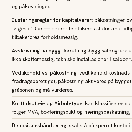
og påkostninger.
Justeringsregler for kapitalvarer
: påkostninger o
følges i 10 år — endrer leietakeres status, må tidl
tilbakeføres forholdsmessig.
Avskrivning på bygg
: forretningsbygg saldogruppe i
ikke skattemessig, tekniske installasjoner i saldogr
Vedlikehold vs. påkostning
: vedlikehold kostnadsf
fradragsberettiget, påkostning aktiveres på bygget
gråsonen og må vurderes.
Korttidsutleie og Airbnb-type
: kan klassifiseres 
følger MVA, bokføringsplikt og næringsbeskatning, i
Depositumshåndtering
: skal stå på sperret konto i