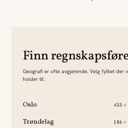
Finn regnskapsfører 
Geografi er ofte avgjørende. Velg fylket der
holder til.
Oslo
433
→
Trøndelag
186
→