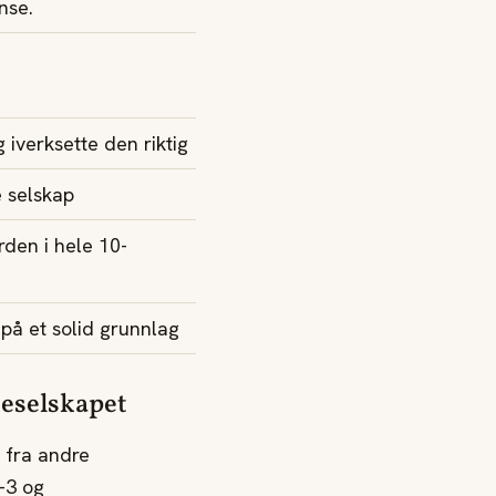
nse.
g iverksette den riktig
e selskap
rden i hele 10-
på et solid grunnlag
ieselskapet
r fra andre
2-3 og