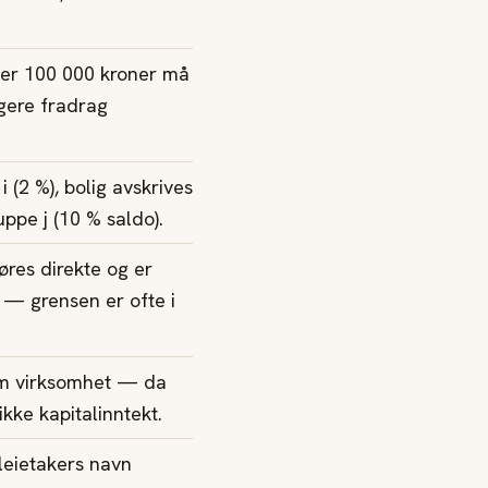
ver 100 000 kroner må
igere fradrag
 (2 %), bolig avskrives
uppe j (10 % saldo).
øres direkte og er
 — grensen er ofte i
som virksomhet — da
kke kapitalinntekt.
 leietakers navn