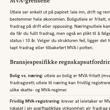
MVA-grensene
Utleie ser enkelt ut på papiret: leie inn, drift og r
bestemmer hele økonomien. Boligutleie er fritatt, 
fradrag på drift eller oppussing. Næringsutleie kan 
da får du fullt fradrag, men også en plikt til å føl
status i 10 år. Velger du strukturen feil, ligger det
tapt fradrag eller tilbakeført MVA i potten.
Bransjespesifikke regnskapsutfordri
Bolig vs. næring
: utleie av bolig er MVA-fritatt (mv
fradragsrett; utleie til næring kan frivillig registre
ulike skatte- og MVA-regimer.
Frivillig MVA-registrering
: krever at leietaker er M
lokalet i sin avgiftspliktige virksomhet; gir fradrag 