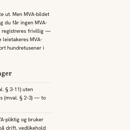
ente ut. Men MVA-bildet
og du får ingen MVA-
registreres frivillig —
ge leietakeres MVA-
 fort hundretusener i
nger
al. § 3-11) uten
res (mval. § 2-3) — to
VA-pliktig og bruker
på drift, vedlikehold