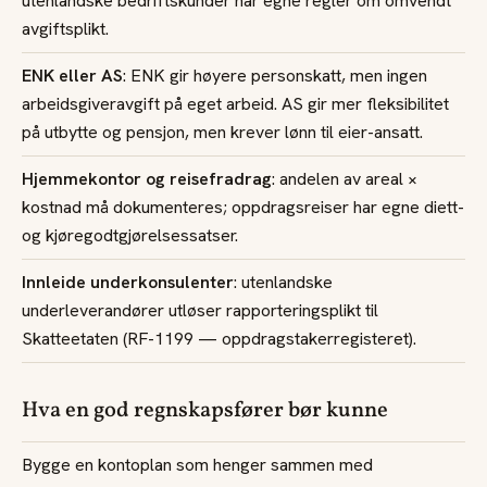
utenlandske bedriftskunder har egne regler om omvendt
avgiftsplikt.
ENK eller AS
: ENK gir høyere personskatt, men ingen
arbeidsgiveravgift på eget arbeid. AS gir mer fleksibilitet
på utbytte og pensjon, men krever lønn til eier-ansatt.
Hjemmekontor og reisefradrag
: andelen av areal ×
kostnad må dokumenteres; oppdragsreiser har egne diett-
og kjøregodtgjørelsessatser.
Innleide underkonsulenter
: utenlandske
underleverandører utløser rapporteringsplikt til
Skatteetaten (RF-1199 — oppdragstakerregisteret).
Hva en god regnskapsfører bør kunne
Bygge en kontoplan som henger sammen med