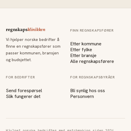
regnskaps
klinikken
FINN REGNSKAPSFØRER
Vi hjelper norske bedrifter å
Etter kommune
finne en regnskapsfører som
Etter fylke
passer kommunen, bransjen
Etter bransje
og budsjettet.
Alle regnskapsførere
FOR BEDRIFTER
FOR REGNSKAPSBYRÅER
Send forespørsel
Bli synlig hos oss
Slik fungerer det
Personvern
Hjulpet norske bedrifter med matchmaking siden 2024.