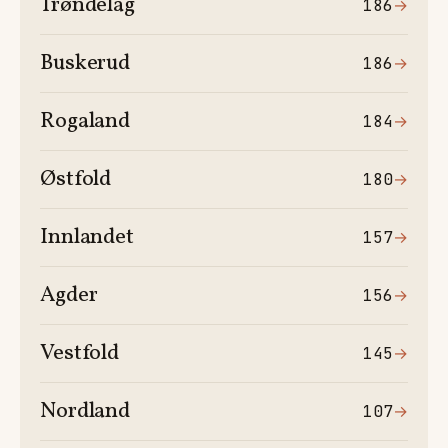
Trøndelag
186
→
Buskerud
186
→
Rogaland
184
→
Østfold
180
→
Innlandet
157
→
Agder
156
→
Vestfold
145
→
Nordland
107
→