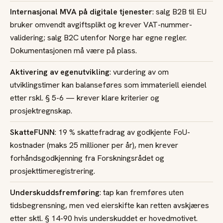
Internasjonal MVA på digitale tjenester
: salg B2B til EU
bruker omvendt avgiftsplikt og krever VAT-nummer-
validering; salg B2C utenfor Norge har egne regler.
Dokumentasjonen må være på plass.
Aktivering av egenutvikling
: vurdering av om
utviklingstimer kan balanseføres som immateriell eiendel
etter rskl. § 5-6 — krever klare kriterier og
prosjektregnskap.
SkatteFUNN
: 19 % skattefradrag av godkjente FoU-
kostnader (maks 25 millioner per år), men krever
forhåndsgodkjenning fra Forskningsrådet og
prosjekttimeregistrering.
Underskuddsfremføring
: tap kan fremføres uten
tidsbegrensning, men ved eierskifte kan retten avskjæres
etter sktl. § 14-90 hvis underskuddet er hovedmotivet.