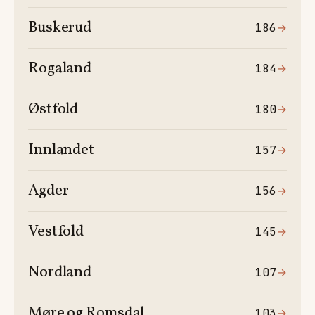
Buskerud
186
→
Rogaland
184
→
Østfold
180
→
Innlandet
157
→
Agder
156
→
Vestfold
145
→
Nordland
107
→
Møre og Romsdal
103
→