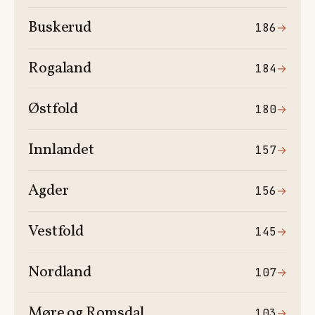
Buskerud
186
→
Rogaland
184
→
Østfold
180
→
Innlandet
157
→
Agder
156
→
Vestfold
145
→
Nordland
107
→
Møre og Romsdal
103
→