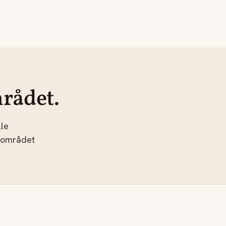
rådet.
le
 området