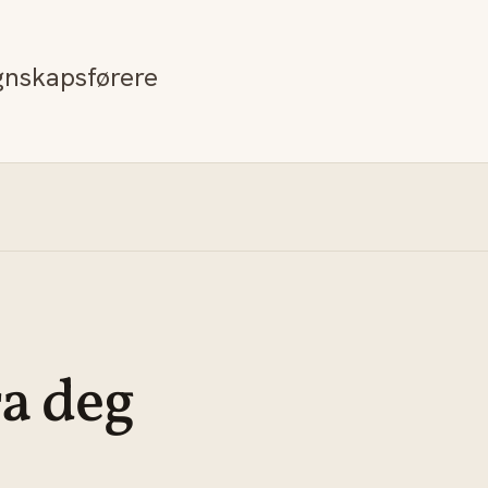
egnskapsførere
ra deg