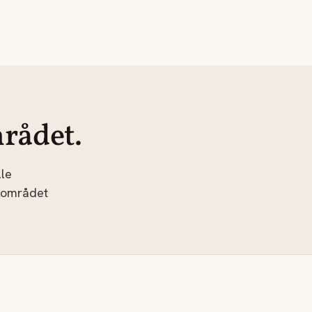
rådet.
le
 området