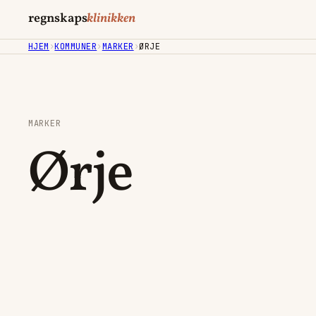
regnskaps
klinikken
HJEM
›
KOMMUNER
›
MARKER
›
ØRJE
MARKER
Ørje