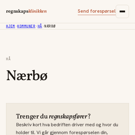
Send forespørsel
regnskaps
klinikken
HJEM
›
KOMMUNER
›
HÅ
›
NÆRBØ
HÅ
Nærbø
Trenger du
regnskapsfører
?
Beskriv kort hva bedriften driver med og hvor du
holder til. Vi går gjennom forespørselen din,