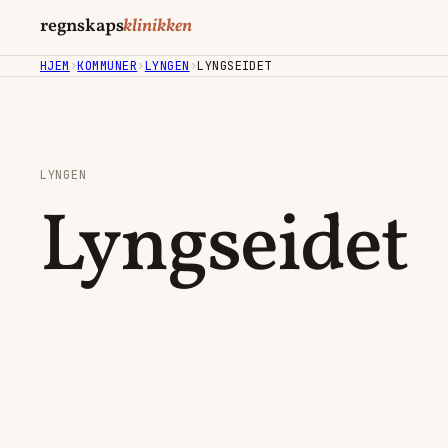
regnskaps
klinikken
HJEM
›
KOMMUNER
›
LYNGEN
›
LYNGSEIDET
LYNGEN
Lyngseidet