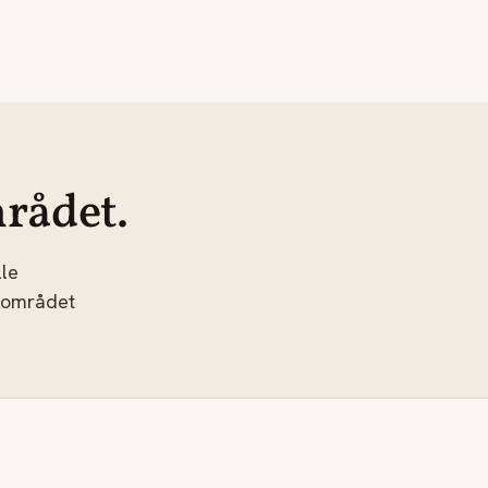
rådet.
le
 området