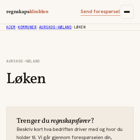
Send forespørsel
regnskaps
klinikken
HJEM
›
KOMMUNER
›
AURSKOG-HØLAND
›
LØKEN
AURSKOG-HØLAND
Løken
Trenger du
regnskapsfører
?
Beskriv kort hva bedriften driver med og hvor du
holder til. Vi går gjennom forespørselen din,