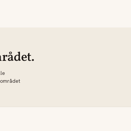
rådet.
le
 området