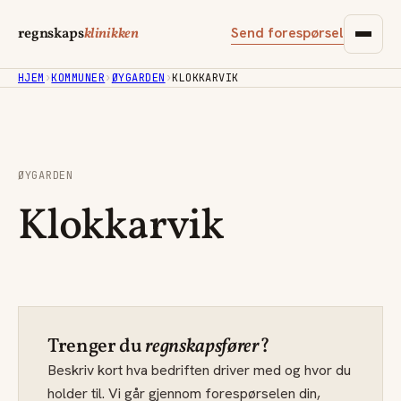
Send forespørsel
regnskaps
klinikken
HJEM
›
KOMMUNER
›
ØYGARDEN
›
KLOKKARVIK
ØYGARDEN
Klokkarvik
Trenger du
regnskapsfører
?
Beskriv kort hva bedriften driver med og hvor du
holder til. Vi går gjennom forespørselen din,