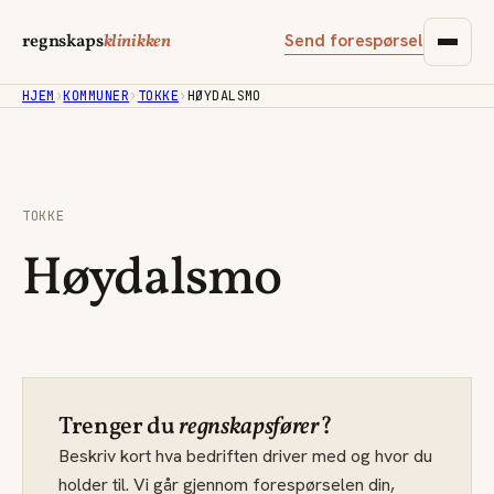
Send forespørsel
regnskaps
klinikken
HJEM
›
KOMMUNER
›
TOKKE
›
HØYDALSMO
TOKKE
Høydalsmo
Trenger du
regnskapsfører
?
Beskriv kort hva bedriften driver med og hvor du
holder til. Vi går gjennom forespørselen din,