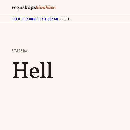
regnskaps
klinikken
HJEM
›
KOMMUNER
›
STJØRDAL
›
HELL
STJØRDAL
Hell