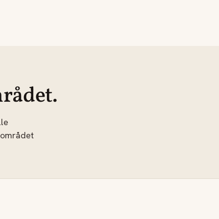
rådet.
le
 området