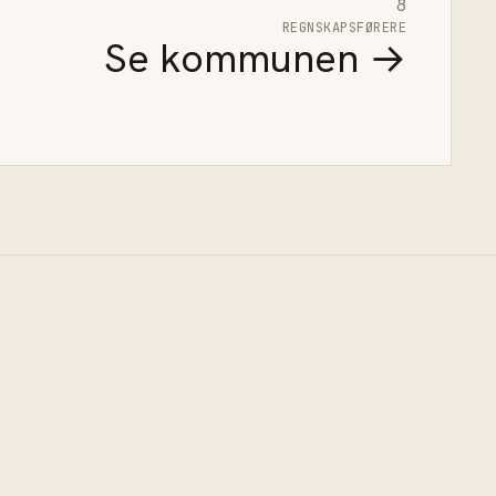
8
REGNSKAPSFØRERE
Se kommunen →