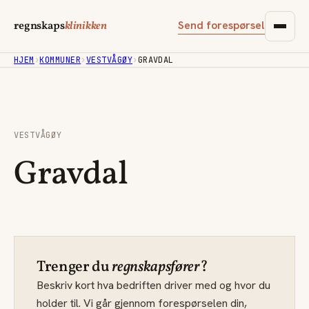
Send forespørsel
regnskaps
klinikken
HJEM
›
KOMMUNER
›
VESTVÅGØY
›
GRAVDAL
VESTVÅGØY
Gravdal
Trenger du
regnskapsfører
?
Beskriv kort hva bedriften driver med og hvor du
holder til. Vi går gjennom forespørselen din,