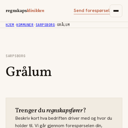
Send forespørsel
regnskaps
klinikken
HJEM
›
KOMMUNER
›
SARPSBORG
›
GRÅLUM
SARPSBORG
Grålum
Trenger du
regnskapsfører
?
Beskriv kort hva bedriften driver med og hvor du
holder til. Vi går gjennom forespørselen din,