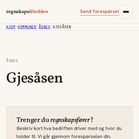
Send forespørsel
regnskaps
klinikken
HJEM
›
KOMMUNER
›
ÅSNES
›
GJESÅSEN
ÅSNES
Gjesåsen
Trenger du
regnskapsfører
?
Beskriv kort hva bedriften driver med og hvor du
holder til. Vi går gjennom forespørselen din,