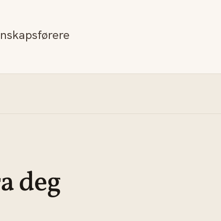
egnskapsførere
ra deg