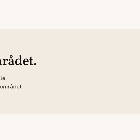
rådet.
le
 området