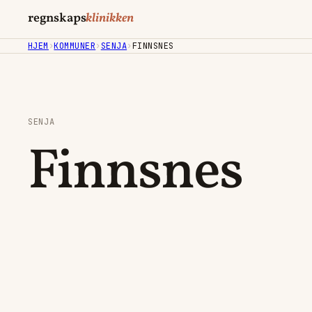
regnskaps
klinikken
HJEM
›
KOMMUNER
›
SENJA
›
FINNSNES
SENJA
Finnsnes