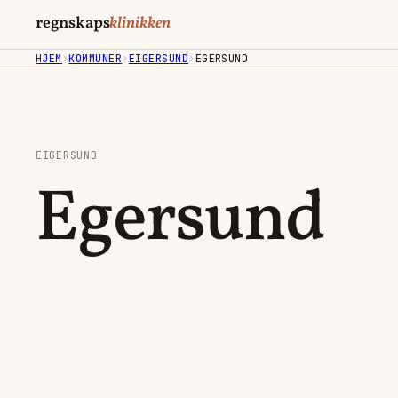
regnskaps
klinikken
HJEM
›
KOMMUNER
›
EIGERSUND
›
EGERSUND
EIGERSUND
Egersund