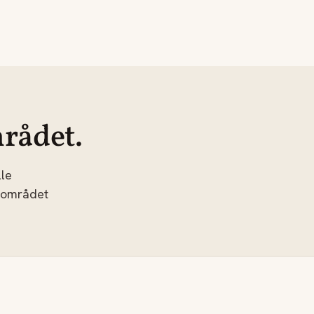
rådet.
le
 området