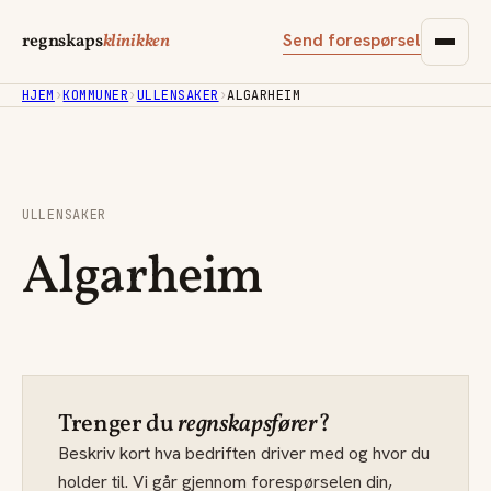
Send forespørsel
regnskaps
klinikken
HJEM
›
KOMMUNER
›
ULLENSAKER
›
ALGARHEIM
ULLENSAKER
Algarheim
Trenger du
regnskapsfører
?
Beskriv kort hva bedriften driver med og hvor du
holder til. Vi går gjennom forespørselen din,